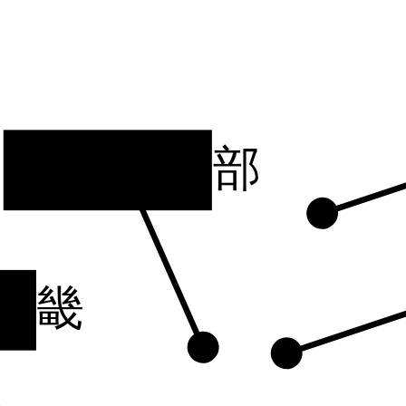
北陸・中部
近畿