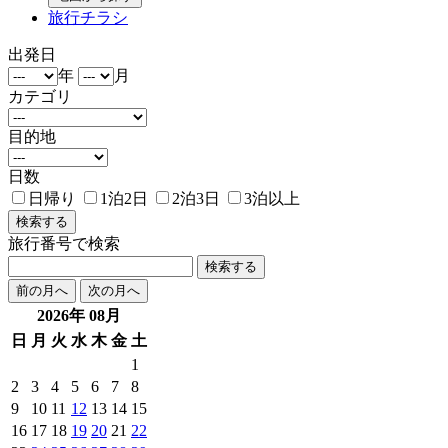
旅行チラシ
出発日
年
月
カテゴリ
目的地
日数
日帰り
1泊2日
2泊3日
3泊以上
旅行番号で検索
検索する
前の月へ
次の月へ
2026年 08月
日
月
火
水
木
金
土
1
2
3
4
5
6
7
8
9
10
11
12
13
14
15
16
17
18
19
20
21
22