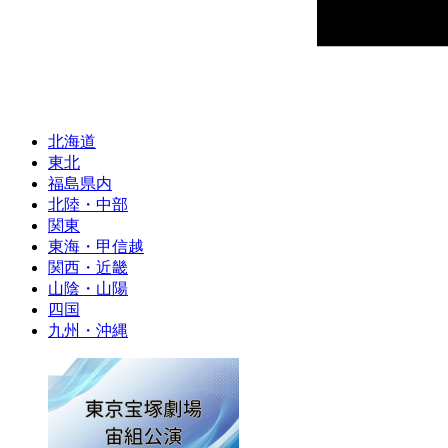
九州
北海道
東北
福島県内
北陸・中部
関東
東海・甲信越
関西・近畿
山陰・山陽
四国
九州・沖縄