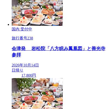
国内
受付中
旅行番号
238
会津発 岩松院「八方睨み鳳凰図」と善光寺
参拝
2026年10月14日
日帰り
17,800円