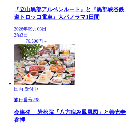
『立山黒部アルペンルート』と『黒部峡谷鉄
道トロッコ電車』大パノラマ3日間
2026年09月03日
2泊3日
76,500円～
国内
受付中
旅行番号
238
会津発 岩松院「八方睨み鳳凰図」と善光寺
参拝