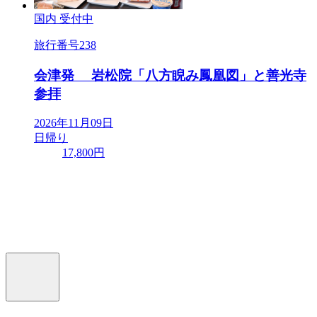
国内
受付中
旅行番号
238
会津発 岩松院「八方睨み鳳凰図」と善光寺
参拝
2026年11月09日
日帰り
17,800円