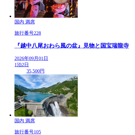
国内
満席
旅行番号
228
『越中八尾おわら風の盆』見物と国宝瑞龍寺
2026年09月01日
1泊2日
35,500円
国内
満席
旅行番号
105