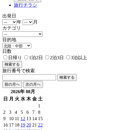
旅行チラシ
出発日
年
月
カテゴリ
目的地
日数
日帰り
1泊2日
2泊3日
3泊以上
旅行番号で検索
検索する
前の月へ
次の月へ
2026年 08月
日
月
火
水
木
金
土
1
2
3
4
5
6
7
8
9
10
11
12
13
14
15
16
17
18
19
20
21
22