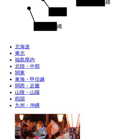
東海・甲信越
四国
九州・沖縄
北海道
東北
福島県内
北陸・中部
関東
東海・甲信越
関西・近畿
山陰・山陽
四国
九州・沖縄