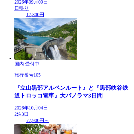
2026年09月09日
日帰り
17,800円
国内
受付中
旅行番号
105
『立山黒部アルペンルート』と『黒部峡谷鉄
道トロッコ電車』大パノラマ3日間
2026年10月04日
2泊3日
77,900円～