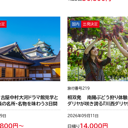
決定
国内
出発決定
旅行番号
219
名古屋中村大河ドラマ館見学と
相双発 南陽ぶどう狩り体験
張の名所・名物を味わう3日間
ダリヤが咲き誇る『川西ダリヤ
09日
2026年09月11日
,800円～
14,000円
日帰り