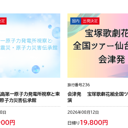
決定
国内
出発決定
旅行番号
236
福島第一原子力発電所視察と東
会津発 宝塚歌劇花組全国ツ
・原子力災害伝承館
演
08日
2026年08月12日
900円
19,800円
日帰り