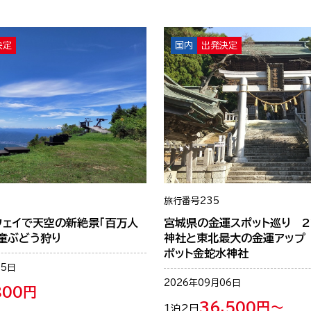
決定
国内
出発決定
旅行番号
235
ウェイで天空の新絶景「百万人
宮城県の金運スポット巡り 
童ぶどう狩り
神社と東北最大の金運アップ
ポット金蛇水神社
05日
2026年09月06日
800円
36,500円～
1泊2日