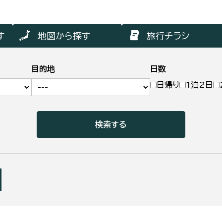
す
地図から探す
旅行チラシ
目的地
日数
日帰り
1泊2日