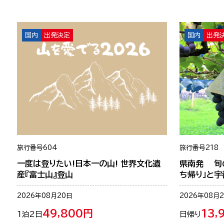
国内
出発決定
国内
出発
旅行番号
604
旅行番号
218
一度は登りたい!日本一の山! 世界文化遺
県南発 旬
産『富士山』登山
ち帰り」と
2026年08月20日
2026年08月
49,800円
13,
1泊2日
日帰り