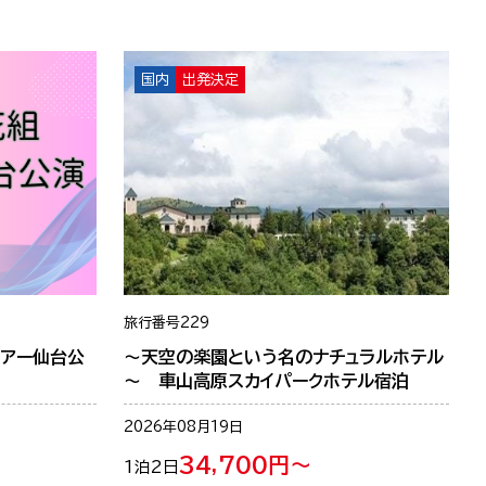
国内
出発決定
旅行番号
229
アー仙台公
～天空の楽園という名のナチュラルホテル
～ 車山高原スカイパークホテル宿泊
2026年08月19日
34,700円～
1泊2日