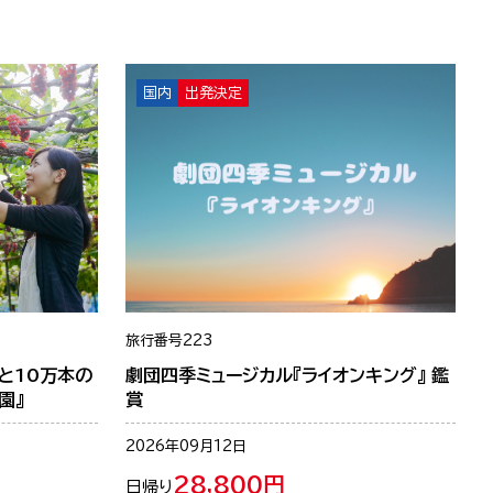
国内
出発決定
旅行番号
223
と10万本の
劇団四季ミュージカル『ライオンキング』 鑑
園』
賞
2026年09月12日
28,800円
日帰り