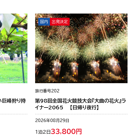
国内
出発決定
旅行番号
202
い巨峰狩り持
第98回全国花火競技大会『大曲の花火』ラ
イナー2065 【日帰り夜行】
2026年08月29日
33,800円
1泊2日