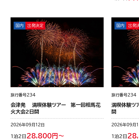
国内
出発決定
国内
出発
旅行番号
234
旅行番号
234
会津発 満喫体験ツアー 第一回相馬花
満喫体験ツ
火大会2日間
間
2026年09月12日
2026年09月
28,800円～
28
1泊2日
1泊2日