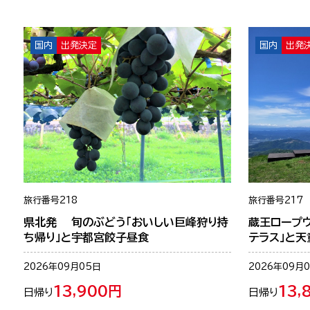
国内
出発決定
国内
出発
旅行番号
218
旅行番号
217
県北発 旬のぶどう「おいしい巨峰狩り持
蔵王ロープ
ち帰り」と宇都宮餃子昼食
テラス」と天
2026年09月05日
2026年09月
13,900円
13,
日帰り
日帰り