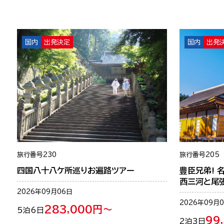
国内
出発決定
国内
出発
旅行番号
230
旅行番号
205
四国八十八ケ所巡りお遍路ツアー
豊臣兄弟! 
西三河と尾
2026年09月06日
2026年09月
283,000円～
5泊6日
99
2泊3日