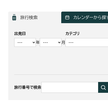
旅行検索
カレンダーから探
出発日
カテゴリ
年
月
旅行番号で検索
検
索
す