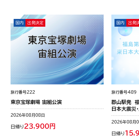
る
国内
出発決定
国内
出発
旅行番号
222
旅行番号
489
東京宝塚劇場 宙組公演
郡山駅発 
日本大震災
2026年08月08日
2026年08月
23,900円
日帰り
15,
日帰り