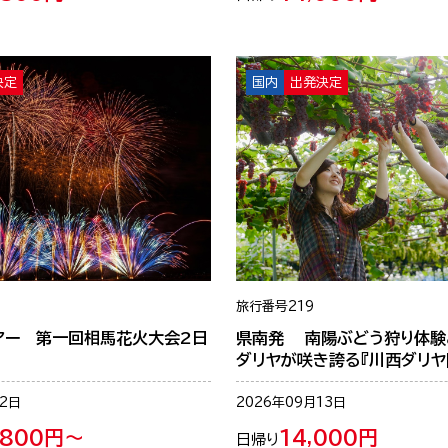
決定
国内
出発決定
旅行番号
219
アー 第一回相馬花火大会2日
県南発 南陽ぶどう狩り体験
ダリヤが咲き誇る『川西ダリヤ
12日
2026年09月13日
,800円～
14,000円
日帰り