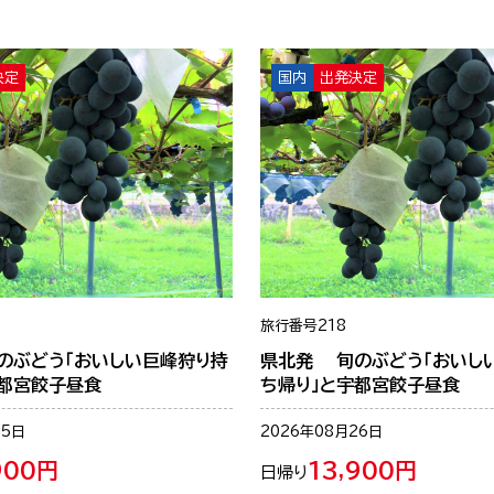
決定
国内
出発決定
旅行番号
218
のぶどう「おいしい巨峰狩り持
県北発 旬のぶどう「おいし
宇都宮餃子昼食
ち帰り」と宇都宮餃子昼食
25日
2026年08月26日
900円
13,900円
日帰り