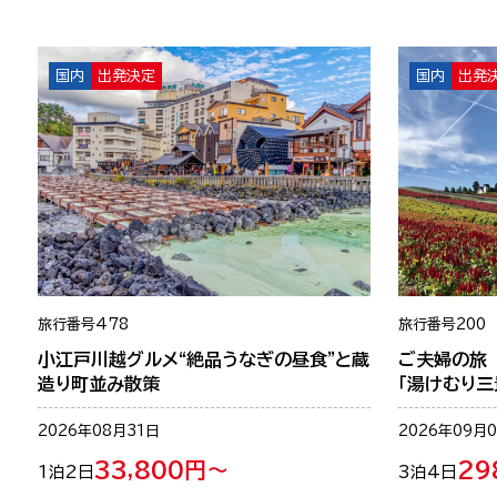
国内
出発決定
国内
出発
旅行番号
478
旅行番号
200
小江戸川越グルメ“絶品うなぎの昼食”と蔵
ご夫婦の旅
造り町並み散策
「湯けむり三
2026年08月31日
2026年09月
33,800円～
29
1泊2日
3泊4日