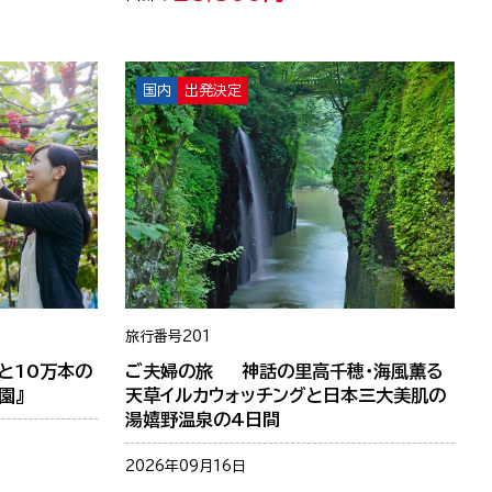
国内
出発決定
旅行番号
201
と10万本の
ご夫婦の旅 神話の里高千穂・海風薫る
園』
天草イルカウォッチングと日本三大美肌の
湯嬉野温泉の4日間
2026年09月16日