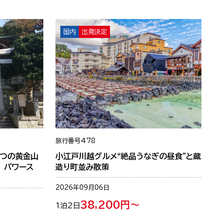
国内
出発決定
旅行番号
478
2つの黄金山
小江戸川越グルメ“絶品うなぎの昼食”と蔵
 パワース
造り町並み散策
2026年09月06日
38,200円～
1泊2日