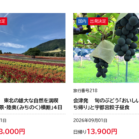
決定
国内
出発決定
旅行番号
218
 東北の雄大な自然を満喫
会津発 旬のぶどう「おいし
景・陸奥(みちのく)横断」4日
ち帰り」と宇都宮餃子昼食
01日
2026年09月01日
8,000円
13,900円
日帰り