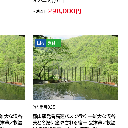
2026年09月01日
298,000円
3泊4日
国内
受付中
旅行番号
825
―雄大な渓谷
郡山駅発着高速バスで行く ―雄大な渓谷
会津芦ノ牧温
美と名湯に癒やされる宿― 会津芦ノ牧温