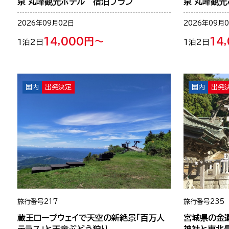
泉 丸峰観光ホテル 宿泊プラン
泉 丸峰観
2026年09月02日
2026年09月
14,000円～
14
1泊2日
1泊2日
国内
出発決定
国内
出発
旅行番号
217
旅行番号
235
蔵王ロープウェイで天空の新絶景「百万人
宮城県の金
テラス」と天童ぶどう狩り
神社と東北