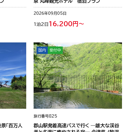
ン
泉 丸峰観光ホテル 宿泊プラン
2026年09月05日
16,200円～
1泊2日
国内
受付中
旅行番号
825
絶景「百万人
郡山駅発着高速バスで行く ―雄大な渓谷
美と名湯に癒やされる宿― 会津芦ノ牧温