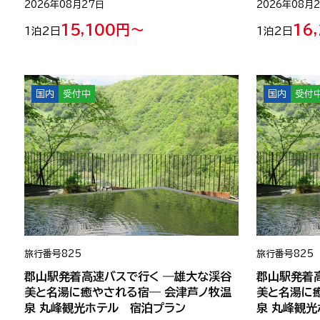
2026年08月27日
2026年08月
15,100円～
16
1泊2日
1泊2日
国内
受付中
国内
受付
旅行番号
825
旅行番号
825
郡山駅発着高速バスで行く ―雄大な渓谷
郡山駅発着
美と名湯に癒やされる宿― 会津芦ノ牧温
美と名湯に
泉 丸峰観光ホテル 宿泊プラン
泉 丸峰観