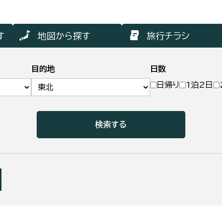
す
地図から探す
旅行チラシ
目的地
日数
日帰り
1泊2日