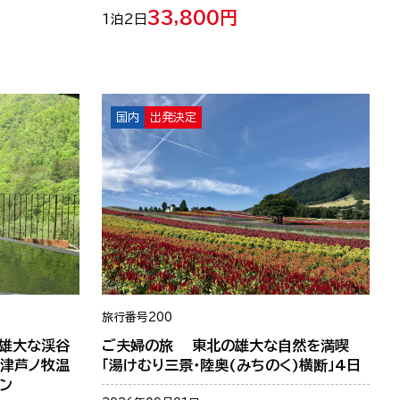
33,800円
1泊2日
国内
出発決定
旅行番号
200
―雄大な渓谷
ご夫婦の旅 東北の雄大な自然を満喫
会津芦ノ牧温
「湯けむり三景・陸奥(みちのく)横断」4日
ン