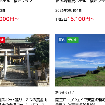
光ホテル 宿泊プラン
泉 丸峰観光ホテル 宿泊プラ
03日
2026年09月04日
,000円～
15,100円～
1泊2日
決定
国内
受付中
旅行番号
217
運スポット巡り 2つの黄金山
蔵王ロープウェイで天空の新
最大の金運アップ パワース
テラス」と天童ぶどう狩り