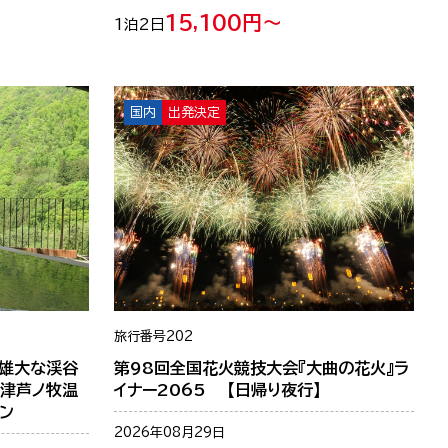
15,100円～
1泊2日
国内
出発決定
旅行番号
202
―雄大な渓谷
第98回全国花火競技大会『大曲の花火』ラ
会津芦ノ牧温
イナー2065 【日帰り夜行】
ン
2026年08月29日