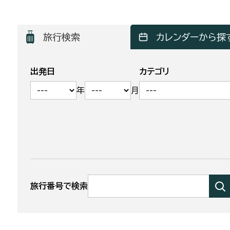
旅行検索
カレンダーから探
出発日
カテゴリ
年
月
旅行番号で検索
検
索
す