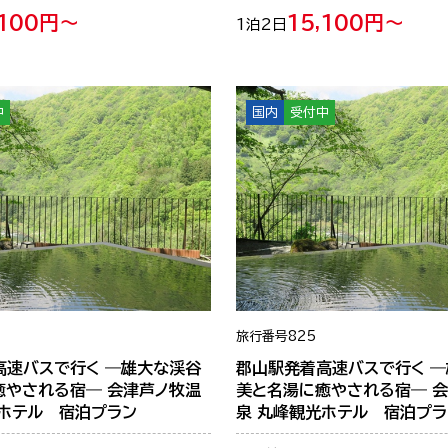
,100円～
15,100円～
1泊2日
中
国内
受付中
旅行番号
825
高速バスで行く ―雄大な渓谷
郡山駅発着高速バスで行く 
癒やされる宿― 会津芦ノ牧温
美と名湯に癒やされる宿― 
光ホテル 宿泊プラン
泉 丸峰観光ホテル 宿泊プラ