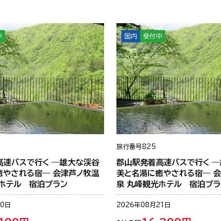
中
国内
受付中
旅行番号
825
高速バスで行く ―雄大な渓谷
郡山駅発着高速バスで行く 
癒やされる宿― 会津芦ノ牧温
美と名湯に癒やされる宿― 
光ホテル 宿泊プラン
泉 丸峰観光ホテル 宿泊プラ
20日
2026年08月21日