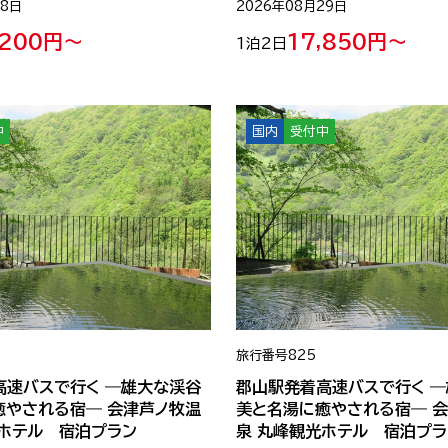
28日
2026年08月29日
,200円～
17,850円～
1泊2日
中
国内
受付中
旅行番号
825
高速バスで行く ―雄大な渓谷
郡山駅発着高速バスで行く 
癒やされる宿― 会津芦ノ牧温
美と名湯に癒やされる宿― 
光ホテル 宿泊プラン
泉 丸峰観光ホテル 宿泊プラ