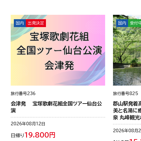
る
国内
出発決定
国内
受付
旅行番号
236
旅行番号
825
会津発 宝塚歌劇花組全国ツアー仙台公
郡山駅発着
演
美と名湯に
泉 丸峰観
2026年08月12日
2026年08月
19,800円
日帰り