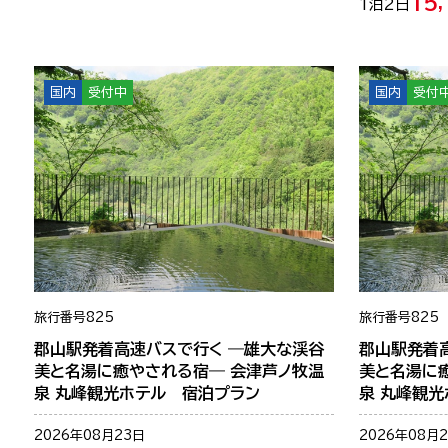
15
1泊2日
国内
受付中
国内
受付
旅行番号
825
旅行番号
825
郡山駅発着高速バスで行く ―雄大な渓谷
郡山駅発着
美と名湯に癒やされる宿― 会津芦ノ牧温
美と名湯に
泉 丸峰観光ホテル 宿泊プラン
泉 丸峰観
2026年08月23日
2026年08月