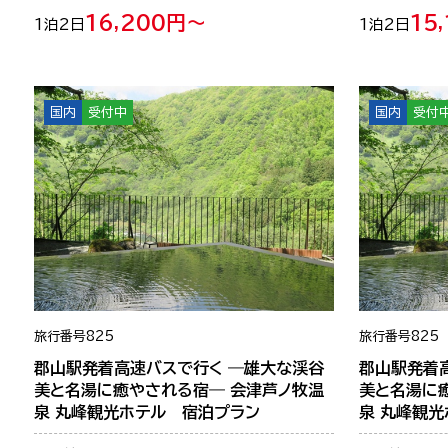
16,200円～
15
1泊2日
1泊2日
国内
受付中
国内
受付
旅行番号
825
旅行番号
825
郡山駅発着高速バスで行く ―雄大な渓谷
郡山駅発着
美と名湯に癒やされる宿― 会津芦ノ牧温
美と名湯に
泉 丸峰観光ホテル 宿泊プラン
泉 丸峰観