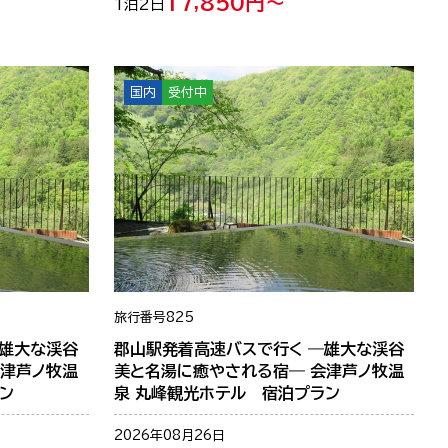
17,850円～
1泊2日
国内
受付中
旅行番号
825
―雄大な渓谷
郡山駅発着高速バスで行く ―雄大な渓谷
会津芦ノ牧温
美と名湯に癒やされる宿― 会津芦ノ牧温
ン
泉 丸峰観光ホテル 宿泊プラン
2026年08月26日