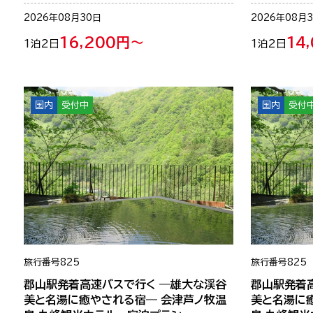
2026年08月30日
2026年08月
16,200円～
14
1泊2日
1泊2日
国内
受付中
国内
受付
旅行番号
825
旅行番号
825
郡山駅発着高速バスで行く ―雄大な渓谷
郡山駅発着
美と名湯に癒やされる宿― 会津芦ノ牧温
美と名湯に