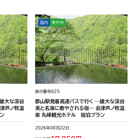
国内
受付中
旅行番号
825
―雄大な渓谷
郡山駅発着高速バスで行く ―雄大な渓谷
会津芦ノ牧温
美と名湯に癒やされる宿― 会津芦ノ牧温
ン
泉 丸峰観光ホテル 宿泊プラン
2026年08月22日