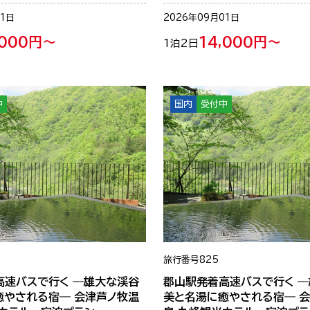
31日
2026年09月01日
,000円～
14,000円～
1泊2日
中
国内
受付中
旅行番号
825
高速バスで行く ―雄大な渓谷
郡山駅発着高速バスで行く 
癒やされる宿― 会津芦ノ牧温
美と名湯に癒やされる宿― 