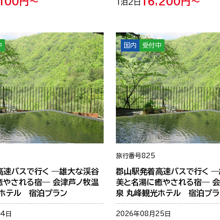
,100円～
16,200円～
1泊2日
中
国内
受付中
旅行番号
825
高速バスで行く ―雄大な渓谷
郡山駅発着高速バスで行く 
癒やされる宿― 会津芦ノ牧温
美と名湯に癒やされる宿― 
光ホテル 宿泊プラン
泉 丸峰観光ホテル 宿泊プラ
24日
2026年08月25日