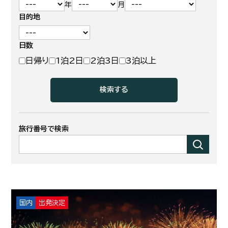
年
月
目的地
日数
日帰り
1泊2日
2泊3日
3泊以上
旅行番号で検索
検
索
す
る
国内
出発決定