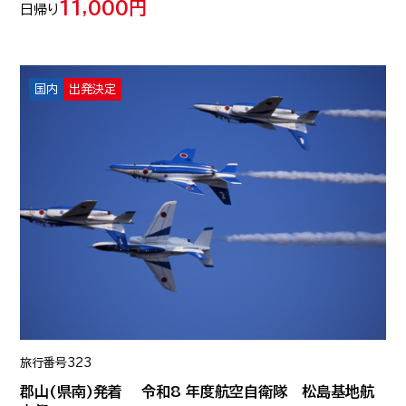
11,000円
日帰り
国内
出発決定
旅行番号
323
郡山(県南)発着 令和8 年度航空自衛隊 松島基地航