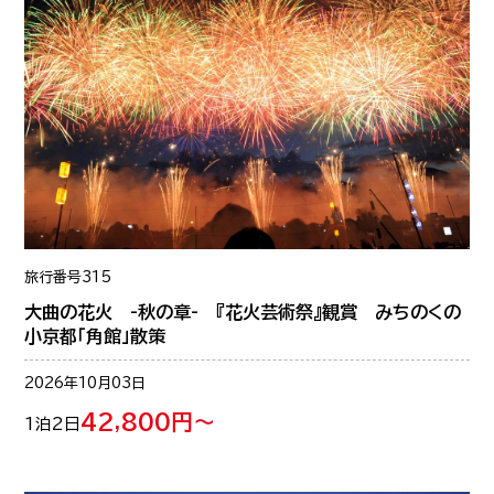
旅行番号
315
大曲の花火 -秋の章- 『花火芸術祭』観賞 みちのくの
小京都「角館」散策
2026年10月03日
42,800円～
1泊2日