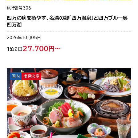
旅行番号
306
四万の病を癒やす、名湯の郷「四万温泉」と四万ブルー奥
四万湖
2026年10月05日
27,700円～
1泊2日
国内
出発決定