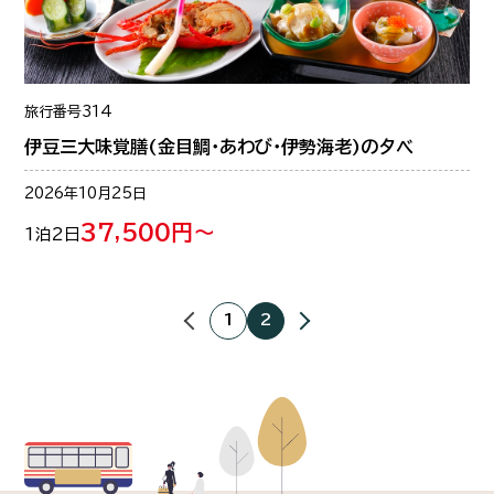
旅行番号
314
伊豆三大味覚膳(金目鯛・あわび・伊勢海老)の夕べ
2026年10月25日
37,500円～
1泊2日
1
2