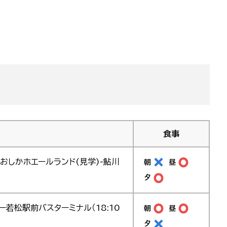
食事
-おしかホエールランド(見学)-鮎川
朝
昼
夕
ー若松駅前バスターミナル（18:10
朝
昼
夕