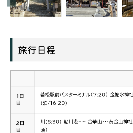
旅行日程
若松駅前バスターミナル（7:20）-金蛇水神社
1日
目
(泊/16:20)
川(8:30)-鮎川港～～金華山・・・黄金山神
2日
目
頃）