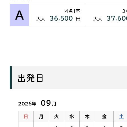
4名1室
3
A
36,500
37,60
大人
円
大人
出発日
09
2026年
月
日
月
火
水
木
金
土