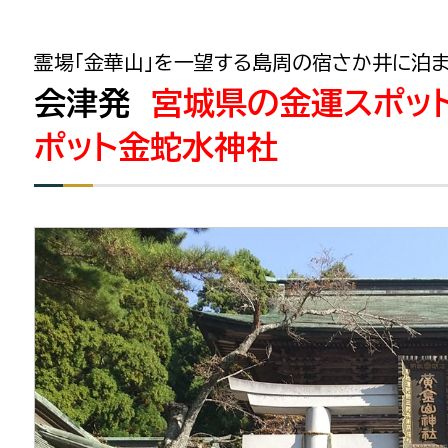
霊場「金華山」を一望する島周の宿さか井に泊
会津発
宮城県の金運スポッ
ポット金蛇水神社