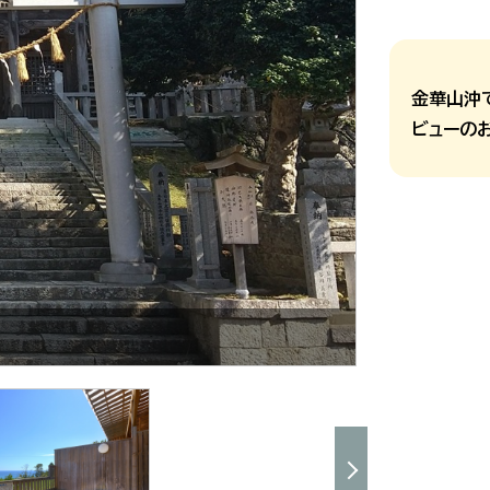
金華山沖
ビューの
金蛇水神社