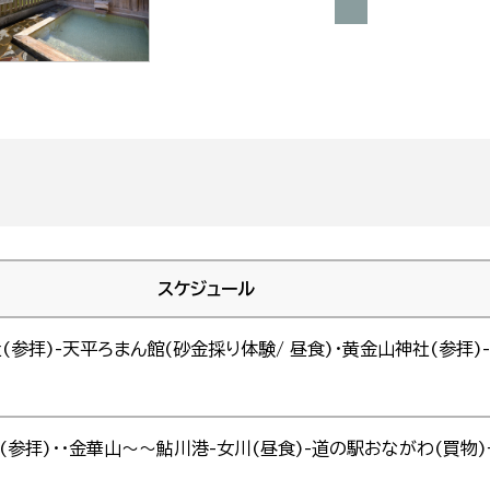
スケジュール
(参拝)-天平ろまん館(砂金採り体験/ 昼食)・黄金山神社(参拝)
社(参拝)・・金華山～～鮎川港-女川(昼食)-道の駅おながわ(買物)