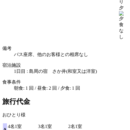
夕
備考
バス座席、他のお客様との相席なし
宿泊施設
1日目 : 島周の宿 さか井(和室又は洋室)
食事条件
朝食: 1 回 / 昼食: 2 回 / 夕食: 1 回
旅行代金
おひとり様
4名1室
3名1室
2名1室
A