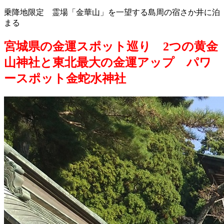
乗降地限定 霊場「金華山」を一望する島周の宿さか井に泊
まる
宮城県の金運スポット巡り 2つの黄金
山神社と東北最大の金運アップ パワ
ースポット金蛇水神社