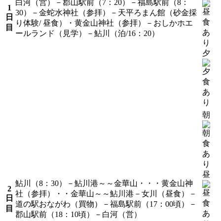
白河（営）－郡山駅前（7：20）－福島駅前（8：
1
30）－金蛇水神社（参拝）－天平ろまん館（砂金採
日
り体験/ 昼食）・黄金山神社（参拝）－おしかホエ
目
ールランド（見学）－鮎川（泊/16：20）
夕
朝
昼
鮎川（8：30）－鮎川港～～金華山・・・黄金山神
2
社（参拝）・・金華山～～鮎川港－女川（昼食）－
日
道の駅おながわ（買物）－福島駅前（17：00頃）－
目
郡山駅前（18：10頃）－白河（営）