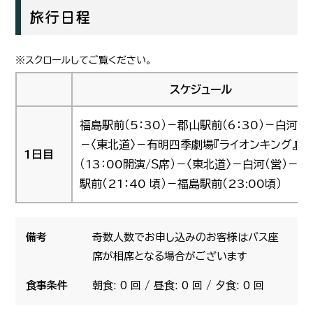
旅行日程
スケジュール
福島駅前（5：30）－郡山駅前（6：30）－白河（営
－〈東北道〉－有明四季劇場『ライオンキング』鑑
1日目
（13：00開演/Ｓ席）－〈東北道〉－白河（営）－郡
駅前（21：40 頃）－福島駅前（23:00頃）
備考
奇数人数でお申し込みのお客様はバス座
席が相席となる場合がございます
食事条件
朝食: 0 回 / 昼食: 0 回 / 夕食: 0 回