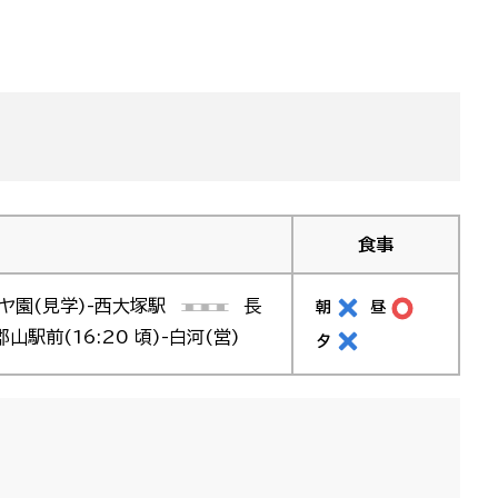
食事
リヤ園(見学)-西大塚駅
長
朝
昼
前(16:20 頃)-白河(営)
夕