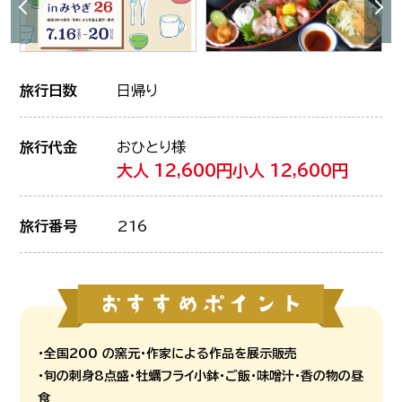
旅行日数
日帰り
旅行代金
おひとり様
大人 12,600円
小人 12,600円
旅行番号
216
・全国200 の窯元・作家による作品を展示販売
・旬の刺身8点盛・牡蠣フライ小鉢・ご飯・味噌汁・香の物の昼
食