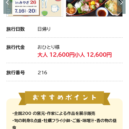
旅行日数
日帰り
旅行代金
おひとり様
大人 12,600円
小人 12,600円
旅行番号
216
・全国200 の窯元・作家による作品を展示販売
・旬の刺身8点盛・牡蠣フライ小鉢・ご飯・味噌汁・香の物の昼
食