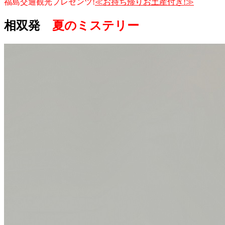
福島交通観光プレゼンツ!
≪お持ち帰りお土産付き!≫
相双発
夏のミステリー