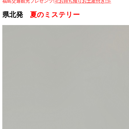
福島交通観光プレゼンツ!
≪お持ち帰りお土産付き!≫
県北発
夏のミステリー