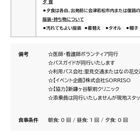
夕 食
⚫︎夕食は各自、出発前に会津若松市内または復路
服装・持ち物について
⚫︎汚れてもよい服装 ⚫︎着替え ⚫︎タオル ⚫︎帽
備考
☆医師・看護師ボランティア同行
☆バスガイドが同行いたします
☆利用バス会社:里見交通またはなの花交
☆【イベント企画】株式会社SORRISO
☆【協力】新鎌ヶ谷駅前クリニック
☆添乗員は同行いたしませんが現地スタッ
食事条件
朝食: 0 回 / 昼食: 1 回 / 夕食: 0 回