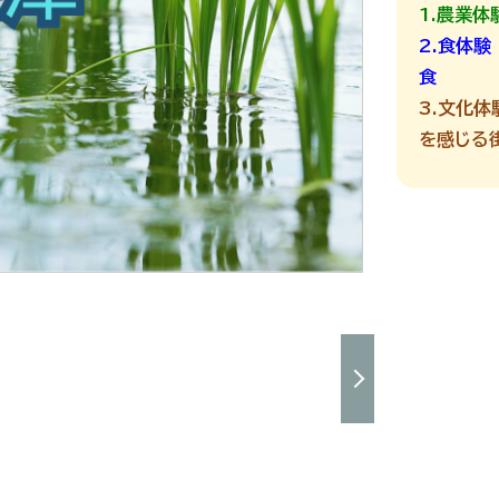
1.農業体
2.食体験
食
3.文化体
を感じる