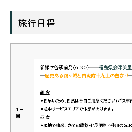
旅行日程
新鎌ケ谷駅前発(6:30)――
福島県会津美里
―
歴史ある鶴ヶ城と白虎隊十九士の墓参り
―
朝 食
⚫︎朝早いため、朝食は各自ご用意ください(バス車
⚫︎途中サービスエリアで休憩があります。
1日
目
昼 食
⚫︎現地で精米したての農薬・化学肥料不使用のGI