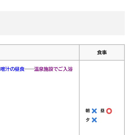
食事
味噌汁の昼食
――
温泉施設でご入浴
朝
昼
夕