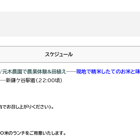
スケジュール
/元木農園で農業体験&田植え
――
現地で精米したてのお米と
―新鎌ケ谷駅着(22:00頃)
内でお召し上がりください)。
RO米のランチをご用意いたします。