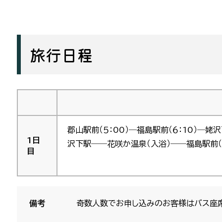
旅行日程
郡山駅前（５：00）―福島駅前（６：10）―
1日
沢下駅――花咲か温泉（入浴）――福島駅前（2
目
備考
奇数人数でお申し込みのお客様はバス座