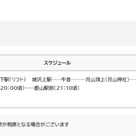
スケジュール
姥沢下駅（リフト） 姥沢上駅……牛首………月山頂上（月山神社）
0：00頃）――郡山駅前（21：10頃）
席が相席となる場合がございます