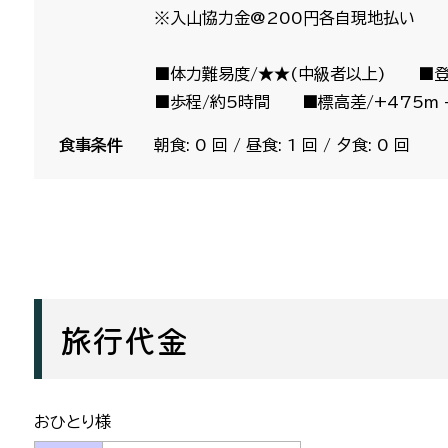
※入山協力金@200円各自現地払い
■体力難易度/★★(中級者以上) ■登
■歩程/約5時間 ■標高差/+475m -
食事条件
朝食: 0 回 / 昼食: 1 回 / 夕食: 0 回
旅行代金
おひとり様