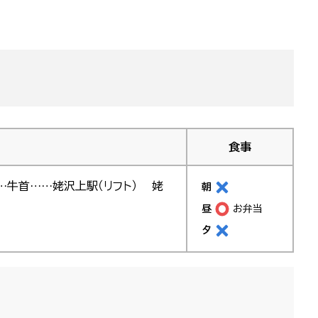
食事
……牛首……姥沢上駅（リフト） 姥
朝
昼
お弁当
夕