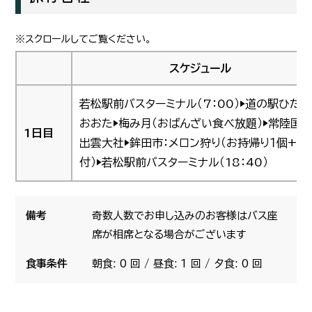
スケジュール
若松駅前バスターミナル（7：00）▶道の駅ひたち
おおた▶梅み月（おばんざい食べ放題）▶常陸国
1日目
出雲大社▶鉾田市：メロン狩り（お持帰り１個+試
付）▶若松駅前バスターミナル（18：40）
備考
奇数人数でお申し込みのお客様はバス座
席が相席となる場合がございます
食事条件
朝食: 0 回 / 昼食: 1 回 / 夕食: 0 回