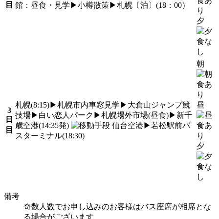
目
館：昼食・見学▶小樽散策▶札幌〔泊〕(18：00）
夕
朝
札幌(8:15)▶札幌市内車窓見学▶大倉山ジャンプ競
昼
3
技場▶白い恋人パーク▶札幌場外市場(昼食)▶新千
日
歳空港(14:35発)
仙台空港▶若松駅前バ
目
スターミナル(18:30)
夕
備考
奇数人数でお申し込みのお客様はバス座席が相席とな
る場合がございます