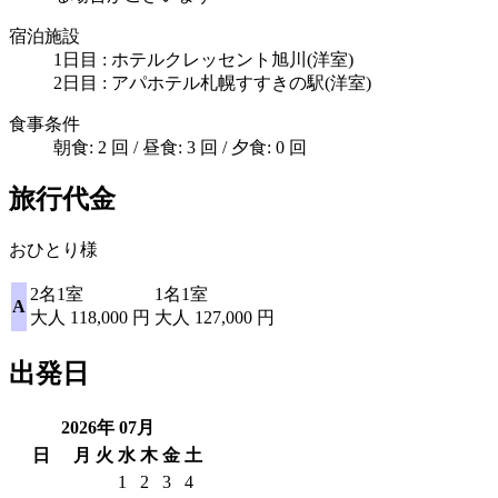
宿泊施設
1日目 : ホテルクレッセント旭川(洋室)
2日目 : アパホテル札幌すすきの駅(洋室)
食事条件
朝食: 2 回 / 昼食: 3 回 / 夕食: 0 回
旅行代金
おひとり様
2名1室
1名1室
A
大人
118,000
円
大人
127,000
円
出発日
2026年
07
月
日
月
火
水
木
金
土
1
2
3
4