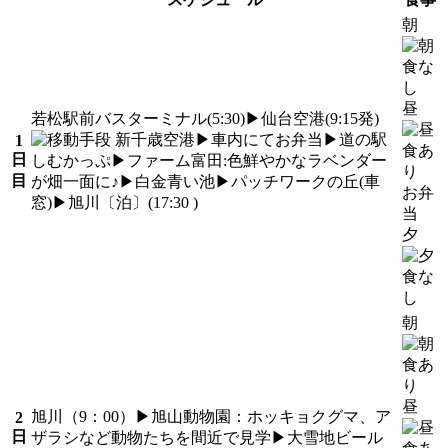
朝
昼
若松駅前バスターミナル(5:30)▶仙台空港(9:15発)
新千歳空港▶車内にてお弁当▶道の駅
1
日
しむかっぷ▶ファーム富田:色鮮やかなラベンダー
目
が畑一面に♪▶白金青い池▶パッチワークの丘(車
お弁
窓)▶旭川〔泊〕(17:30 )
当
夕
朝
昼
旭川（9：00）▶旭山動物園：ホッキョクグマ、ア
2
日
ザラシなど動物たちを間近で見学▶大雪地ビール