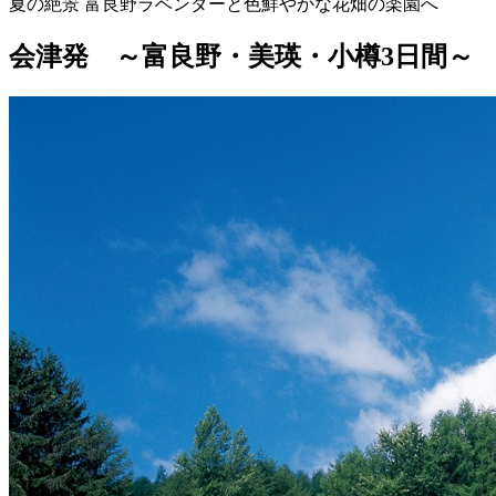
夏の絶景 富良野ラベンダーと色鮮やかな花畑の楽園へ
会津発 ～富良野・美瑛・小樽3日間～