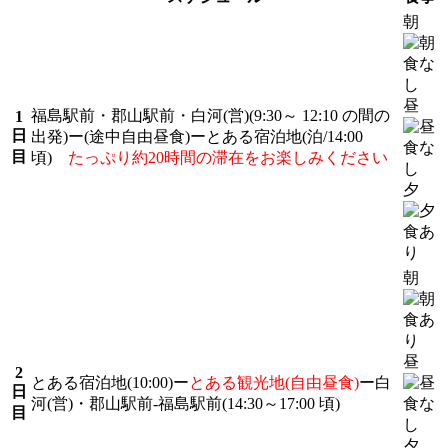
朝
昼
福島駅前・郡山駅前・白河(営)(9:30～ 12:10 の間の
1
日
出発)ー(途中自由昼食)ーとある宿泊地(泊/14:00
目
頃)
たっぷり約20時間の滞在をお楽しみください
夕
朝
昼
2
とある宿泊地(10:00)ー
とある観光地(自由昼食)
ー白
日
河(営)・郡山駅前-福島駅前(14:30～17:00 頃)
目
夕