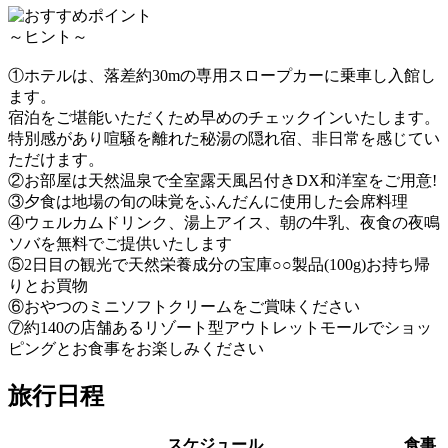
～ヒント～
①ホテルは、落差約30mの専用スロープカーに乗車し入館し
ます。
宿泊をご堪能いただくため早めのチェックインいたします。
特別感があり喧騒を離れた秘湯の隠れ宿、非日常を感じてい
ただけます。
②お部屋は天然温泉で全室露天風呂付きDX和洋室をご用意!
③夕食は地場の旬の味覚をふんだんに使用した会席料理
④ウェルカムドリンク、湯上アイス、朝の牛乳、夜食の夜鳴
ソバを無料でご提供いたします
⑤2日目の観光で天然栄養成分の宝庫○○製品(100g)お持ち帰
りとお買物
⑥おやつのミニソフトクリームをご賞味ください
⑦約140の店舗あるリゾート型アウトレットモールでショッ
ピングとお食事をお楽しみください
旅行日程
スケジュール
食事