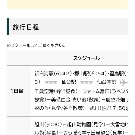
旅行日程
スケジュール
新白河駅（6：42）・郡山駅（6：54）・福島駅（7：
8）
仙台駅
仙台空港
1日目
千歳空港（弁当昼食）－ファーム富田（ラベンダー
観賞）－美瑛白金 青い池（散策）－展望花畑 四
彩の丘（見学/各自散策）－旭川（泊/17：50頃）
旭川（9：00）－旭山動物園（見学）－大雪地ビー
ル館（昼食）－さっぽろ羊ヶ丘展望台（見学）－大