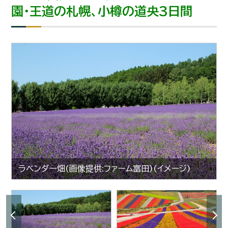
園・王道の札幌、小樽の道央3日間
ラベンダー畑(画像提供:ファーム富田)(イメージ)