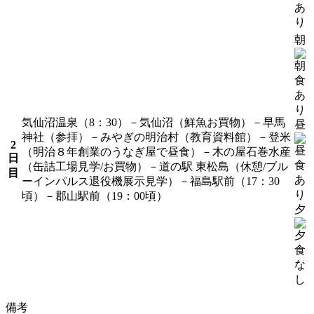
朝
気仙沼温泉（8：30）－気仙沼（鮮魚お買物）－早馬
昼
神社（参拝）－みやぎの明治村（教育資料館）－登米
2
（明治８年創業のうなぎ屋で昼食）－木の屋石巻水産
日
（缶詰工場見学/お買物）－道の駅 東松島（休憩/ブル
目
ーインパルス退役機展示見学）－福島駅前（17：30
頃）－郡山駅前（19：00頃）
夕
備考