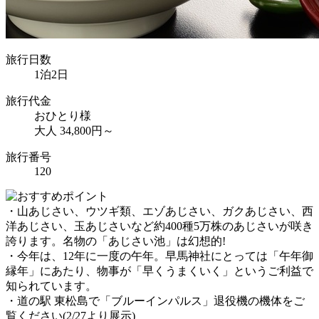
旅行日数
1泊2日
旅行代金
おひとり様
大人 34,800円～
旅行番号
120
・山あじさい、ウツギ類、エゾあじさい、ガクあじさい、西
洋あじさい、玉あじさいなど約400種5万株のあじさいが咲き
誇ります。名物の「あじさい池」は幻想的!
・今年は、12年に一度の午年。早馬神社にとっては「午年御
縁年」にあたり、物事が「早くうまくいく」というご利益で
知られています。
・道の駅 東松島で「ブルーインパルス」退役機の機体をご
覧ください(2/27より展示)