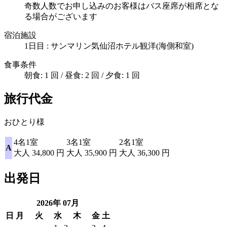
奇数人数でお申し込みのお客様はバス座席が相席とな
る場合がございます
宿泊施設
1日目 : サンマリン気仙沼ホテル観洋(海側和室)
食事条件
朝食: 1 回 / 昼食: 2 回 / 夕食: 1 回
旅行代金
おひとり様
4名1室
3名1室
2名1室
A
大人
34,800
円
大人
35,900
円
大人
36,300
円
出発日
2026年
07
月
日
月
火
水
木
金
土