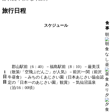
旅行日程
食
スケジュール
事
朝
昼
郡山駅前（6：40）－福島駅前（8：10）－厳美渓
1
（散策/「空飛ぶだんご」が人気）－前沢/一関（前沢
日
牛昼食）－みちのくあじさい園（日本あじさい協会認
目
定の「日本一のあじさい園」観賞）－気仙沼温泉
（泊/16：00頃）
夕